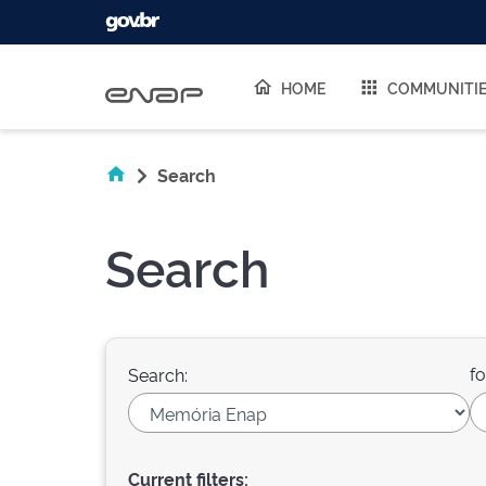
Skip navigation
HOME
COMMUNITI
Search
Search
fo
Search:
Current filters: