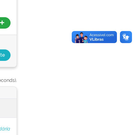
econds).
dária