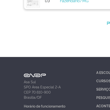
03
Fazendário/MG
p
A ESCO
CURSO
Asa Sul
SPO Área Especial 2-A
SERVIÇ
CEP 70.610-900
Brasília/DF
PESQUI
ACONT
Horário de funcionamento