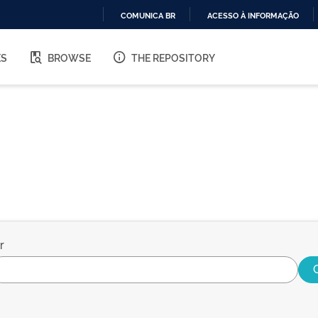
COMUNICA BR
ACESSO À INFORMAÇÃO
IR
PARA
ES
BROWSE
THE REPOSITORY
O
CONTEÚDO
r