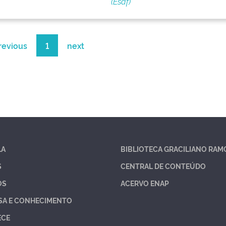
(Esaf)
revious
1
next
LA
BIBLIOTECA GRACILIANO RAM
S
CENTRAL DE CONTEÚDO
OS
ACERVO ENAP
SA E CONHECIMENTO
ECE