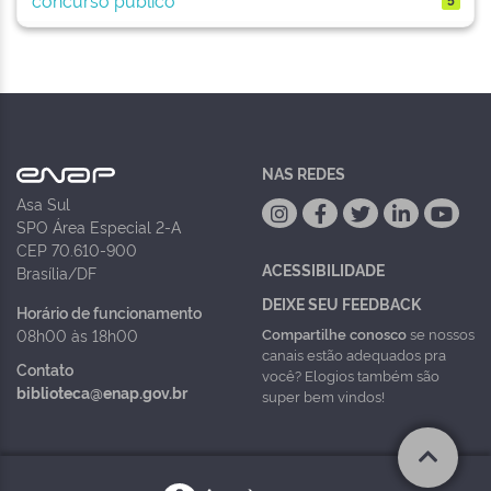
NAS REDES
Asa Sul
SPO Área Especial 2-A
CEP 70.610-900
ACESSIBILIDADE
Brasília/DF
DEIXE SEU FEEDBACK
Horário de funcionamento
Compartilhe conosco
se nossos
08h00 às 18h00
canais estão adequados pra
Contato
você? Elogios também são
biblioteca@enap.gov.br
super bem vindos!