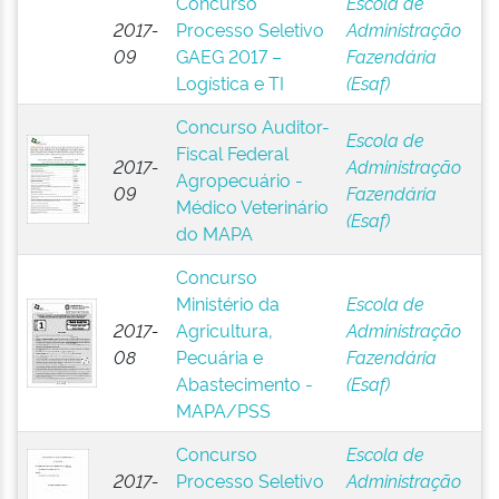
Concurso
Escola de
2017-
Processo Seletivo
Administração
09
GAEG 2017 –
Fazendária
Logística e TI
(Esaf)
Concurso Auditor-
Escola de
Fiscal Federal
2017-
Administração
Agropecuário -
09
Fazendária
Médico Veterinário
(Esaf)
do MAPA
Concurso
Ministério da
Escola de
2017-
Agricultura,
Administração
08
Pecuária e
Fazendária
Abastecimento -
(Esaf)
MAPA/PSS
Concurso
Escola de
2017-
Processo Seletivo
Administração