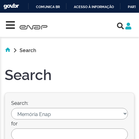
COMUNICA BR
ACESSO À INFORMAÇÃO
PARTI
Skip navigation
IR
PARA
O
CONTEÚDO
Search
Search
Search:
for