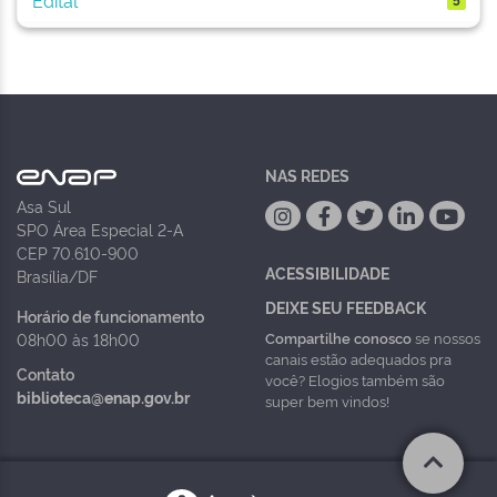
NAS REDES
Asa Sul
SPO Área Especial 2-A
CEP 70.610-900
ACESSIBILIDADE
Brasília/DF
DEIXE SEU FEEDBACK
Horário de funcionamento
Compartilhe conosco
se nossos
08h00 às 18h00
canais estão adequados pra
Contato
você? Elogios também são
biblioteca@enap.gov.br
super bem vindos!