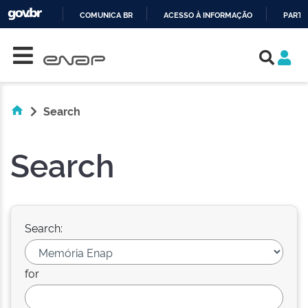
COMUNICA BR
ACESSO À INFORMAÇÃO
PARTI
Skip navigation
IR
PARA
O
CONTEÚDO
Search
Search
Search:
for