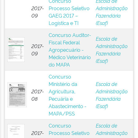
Concurso
Escola de
2017-
Processo Seletivo
Administração
09
GAEG 2017 –
Fazendária
Logística e TI
(Esaf)
Concurso Auditor-
Escola de
Fiscal Federal
2017-
Administração
Agropecuário -
09
Fazendária
Médico Veterinário
(Esaf)
do MAPA
Concurso
Ministério da
Escola de
2017-
Agricultura,
Administração
08
Pecuária e
Fazendária
Abastecimento -
(Esaf)
MAPA/PSS
Concurso
Escola de
2017-
Processo Seletivo
Administração