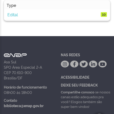
Type
Edital
10
NAS REDES
Asa Sul
SPO Área Especial 2-A
CEP 70.610-900
ACESSIBILIDADE
Brasília/DF
DEIXE SEU FEEDBACK
Horário de funcionamento
Compartilhe conosco
se nossos
08h00 às 18h00
canais estão adequados pra
Contato
você? Elogios também são
biblioteca@enap.gov.br
super bem vindos!