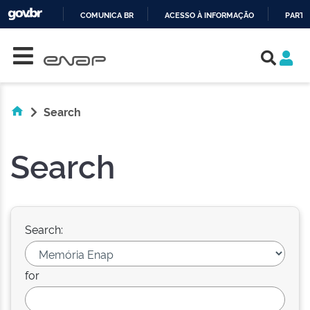
COMUNICA BR
ACESSO À INFORMAÇÃO
PARTI
Skip navigation
IR
PARA
O
CONTEÚDO
Search
Search
Search:
for