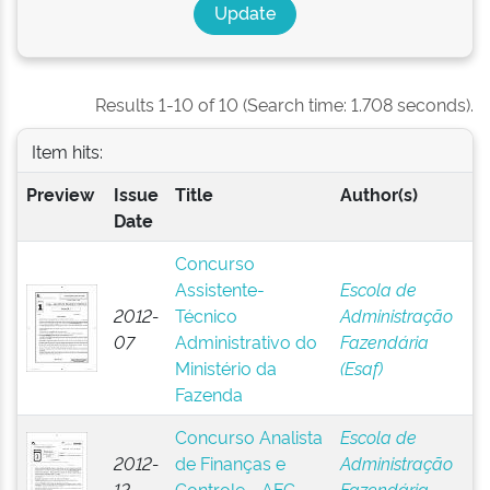
Results 1-10 of 10 (Search time: 1.708 seconds).
Item hits:
Preview
Issue
Title
Author(s)
Date
Concurso
Assistente-
Escola de
2012-
Técnico
Administração
07
Administrativo do
Fazendária
Ministério da
(Esaf)
Fazenda
Concurso Analista
Escola de
2012-
de Finanças e
Administração
12
Controle - AFC-
Fazendária