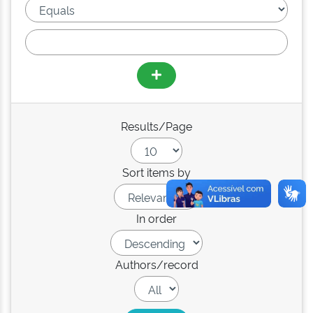
Results/Page
Sort items by
In order
Authors/record