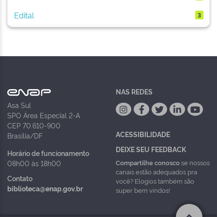
Edital
3
NAS REDES
Asa Sul
SPO Área Especial 2-A
CEP 70.610-900
ACESSIBILIDADE
Brasília/DF
DEIXE SEU FEEDBACK
Horário de funcionamento
Compartilhe conosco
se nossos
08h00 às 18h00
canais estão adequados pra
Contato
você? Elogios também são
biblioteca@enap.gov.br
super bem vindos!