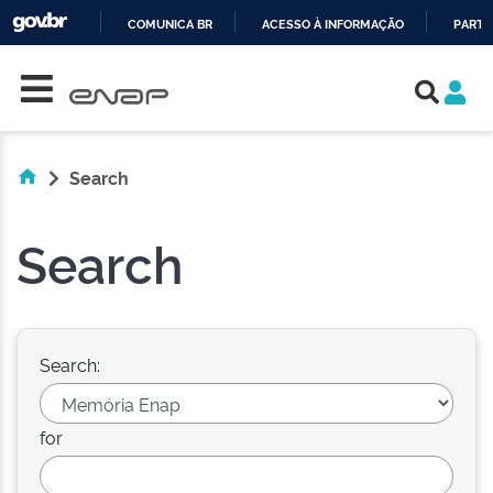
COMUNICA BR
ACESSO À INFORMAÇÃO
PARTI
Skip navigation
IR
PARA
O
CONTEÚDO
Search
Search
Search:
for