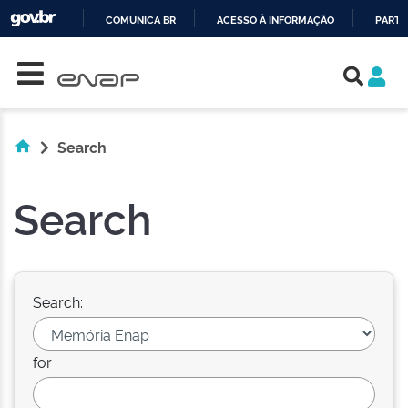
COMUNICA BR
ACESSO À INFORMAÇÃO
PARTI
Skip navigation
IR
PARA
O
CONTEÚDO
Search
Search
Search:
for