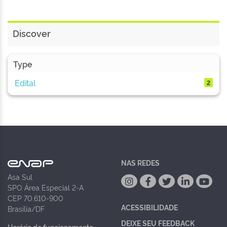
Discover
Type
Edital
2
NAS REDES
Asa Sul
SPO Área Especial 2-A
CEP 70.610-900
ACESSIBILIDADE
Brasília/DF
DEIXE SEU FEEDBACK
Horário de funcionamento