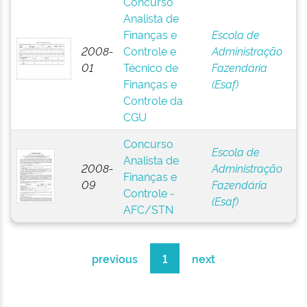
Concurso
Analista de
Finanças e
Escola de
2008-
Controle e
Administração
01
Técnico de
Fazendária
Finanças e
(Esaf)
Controle da
CGU
Concurso
Escola de
Analista de
2008-
Administração
Finanças e
09
Fazendária
Controle -
(Esaf)
AFC/STN
previous
1
next