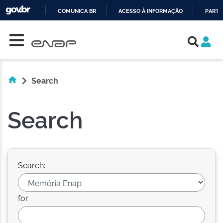
COMUNICA BR
ACESSO À INFORMAÇÃO
PARTI
Skip navigation
IR
PARA
O
CONTEÚDO
Search
Search
Search:
for