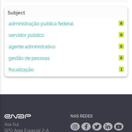
Subject
administração pública federal
8
servidor público
8
agente administrativo
6
gestão de pessoas
6
fiscalização
1
NAS REDES
Asa Sul
SPO Área Especial 2-A