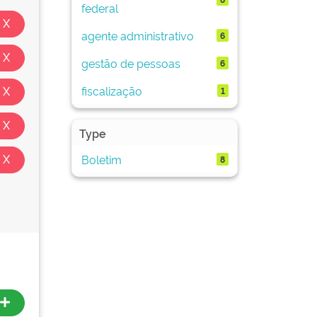
federal
agente administrativo
6
gestão de pessoas
6
fiscalização
1
Type
Boletim
8