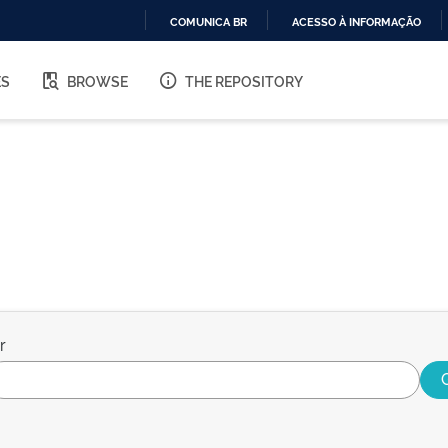
COMUNICA BR
ACESSO À INFORMAÇÃO
IR
PARA
ES
BROWSE
THE REPOSITORY
O
CONTEÚDO
r