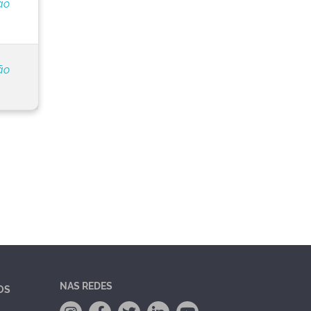
ão
ão
NAS REDES
OS