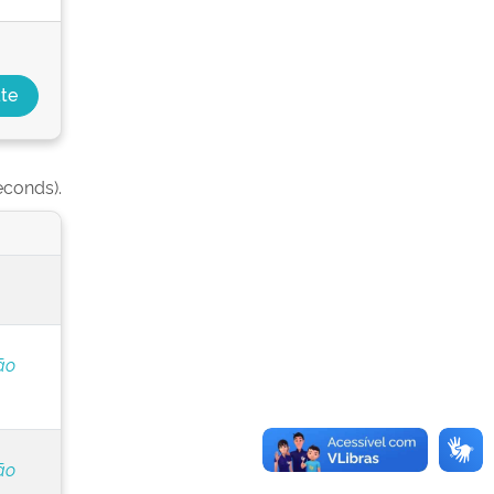
econds).
ão
ão