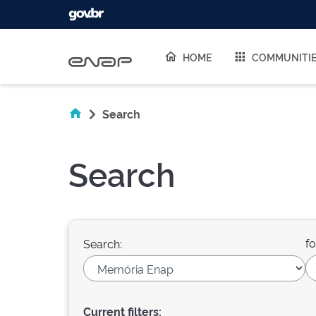
Skip navigation
HOME
COMMUNITI
Search
Search
fo
Search:
Current filters: