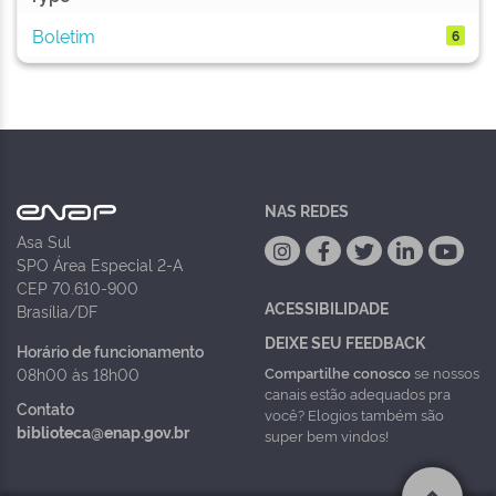
Boletim
6
NAS REDES
Asa Sul
SPO Área Especial 2-A
CEP 70.610-900
ACESSIBILIDADE
Brasília/DF
DEIXE SEU FEEDBACK
Horário de funcionamento
Compartilhe conosco
se nossos
08h00 às 18h00
canais estão adequados pra
Contato
você? Elogios também são
biblioteca@enap.gov.br
super bem vindos!