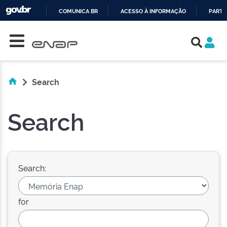
COMUNICA BR
ACESSO À INFORMAÇÃO
PARTI
Skip navigation
IR
PARA
O
CONTEÚDO
Search
Search
Search:
for