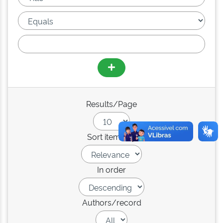
Results/Page
Sort items by
In order
Authors/record