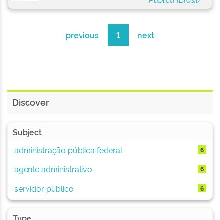
previous
1
next
Discover
Subject
administração pública federal
6
agente administrativo
6
servidor público
6
Type