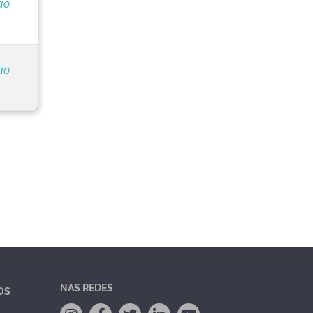
ão
ão
NAS REDES
OS