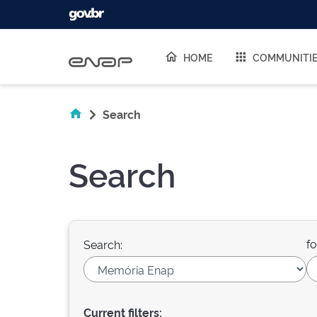
Skip navigation
HOME
COMMUNITI
Search
Search
fo
Search:
Current filters: