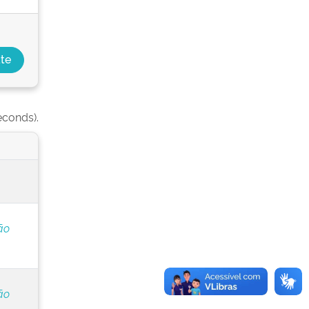
econds).
ão
ão