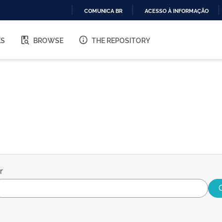
COMUNICA BR
ACESSO À INFORMAÇÃO
IR
PARA
ES
BROWSE
THE REPOSITORY
O
CONTEÚDO
r