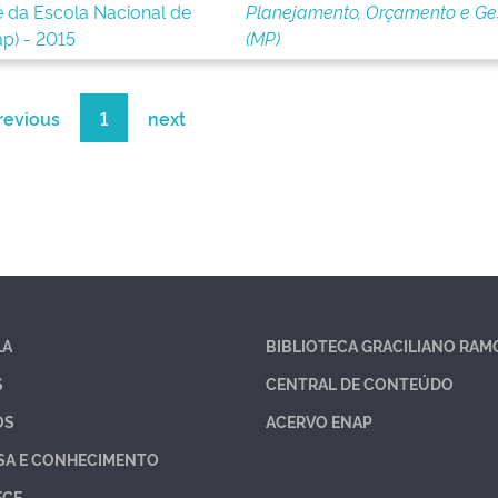
 da Escola Nacional de
Planejamento, Orçamento e Ge
p) - 2015
(MP)
revious
1
next
LA
BIBLIOTECA GRACILIANO RAM
S
CENTRAL DE CONTEÚDO
OS
ACERVO ENAP
SA E CONHECIMENTO
ECE