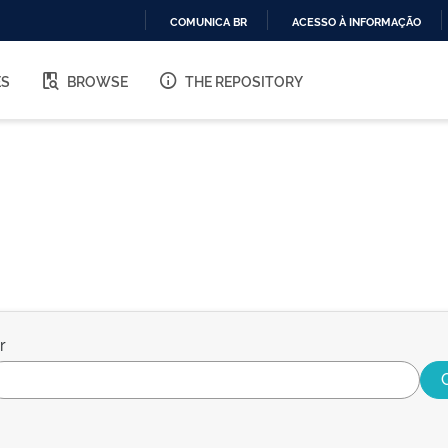
COMUNICA BR
ACESSO À INFORMAÇÃO
IR
PARA
ES
BROWSE
THE REPOSITORY
O
CONTEÚDO
r