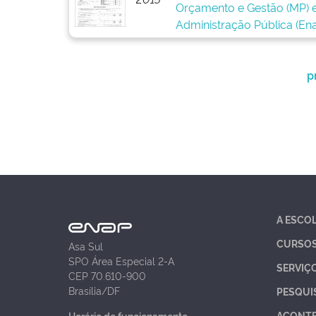
Orçamento e Gestão (MP) e
Administração Pública (Ena
p
A ESCO
CURSO
Asa Sul
SPO Área Especial 2-A
SERVIÇ
CEP 70.610-900
Brasília/DF
PESQUI
ACONT
Horário de funcionamento