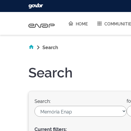
Skip navigation
HOME
COMMUNITI
Search
Search
fo
Search:
Current filters: