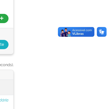
econds).
dária