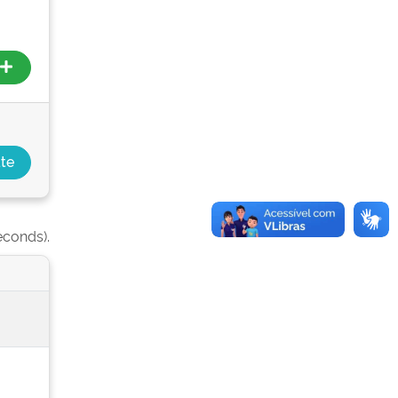
econds).