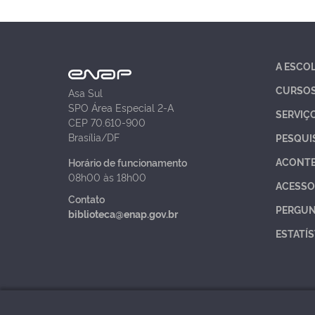
A ESCO
CURSO
Asa Sul
SPO Área Especial 2-A
SERVIÇ
CEP 70.610-900
Brasília/DF
PESQUI
ACONT
Horário de funcionamento
08h00 às 18h00
ACESSO
Contato
PERGUN
biblioteca@enap.gov.br
ESTATÍS