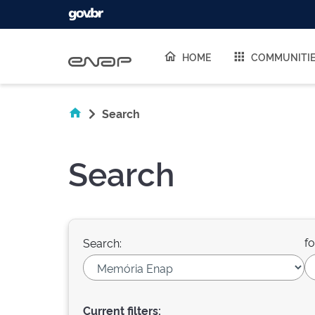
Skip navigation
HOME
COMMUNITI
Search
Search
fo
Search:
Current filters: