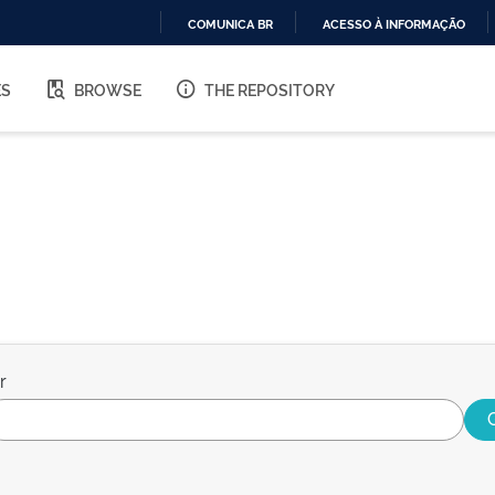
COMUNICA BR
ACESSO À INFORMAÇÃO
IR
PARA
ES
BROWSE
THE REPOSITORY
O
CONTEÚDO
r