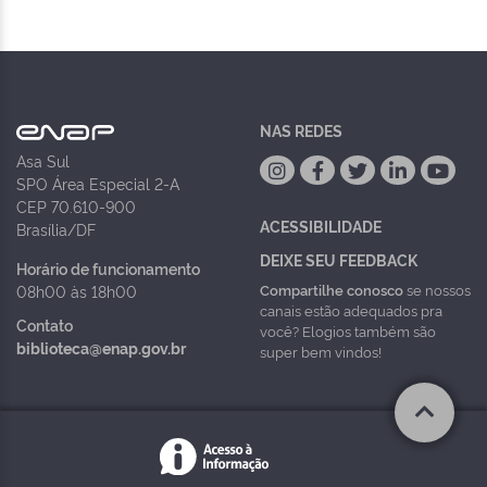
NAS REDES
Asa Sul
SPO Área Especial 2-A
CEP 70.610-900
ACESSIBILIDADE
Brasília/DF
DEIXE SEU FEEDBACK
Horário de funcionamento
Compartilhe conosco
se nossos
08h00 às 18h00
canais estão adequados pra
Contato
você? Elogios também são
biblioteca@enap.gov.br
super bem vindos!