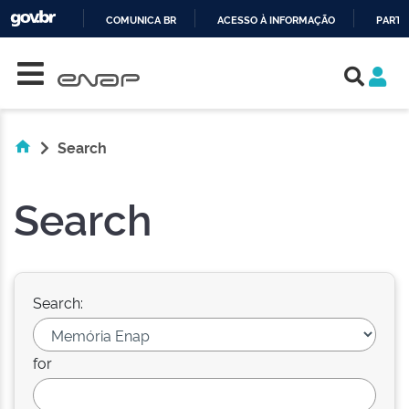
COMUNICA BR
ACESSO À INFORMAÇÃO
PARTI
Skip navigation
IR
PARA
O
CONTEÚDO
Search
Search
Search:
for