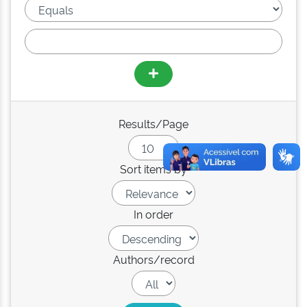
Results/Page
Sort items by
In order
Authors/record