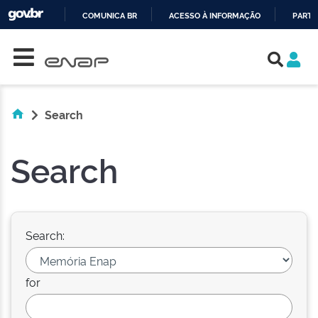
COMUNICA BR
ACESSO À INFORMAÇÃO
PARTI
Skip navigation
IR
PARA
O
CONTEÚDO
Search
Search
Search:
for