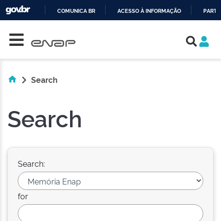
COMUNICA BR
ACESSO À INFORMAÇÃO
PARTI
Skip navigation
IR
PARA
O
CONTEÚDO
Search
Search
Search:
for