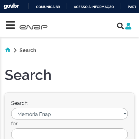
COMUNICA BR
ACESSO À INFORMAÇÃO
PARTI
Skip navigation
IR
PARA
O
CONTEÚDO
Search
Search
Search:
for