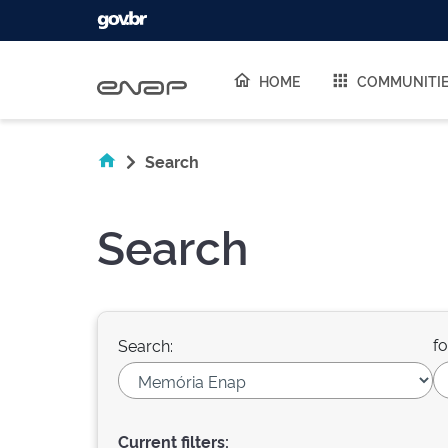
Skip navigation
HOME
COMMUNITI
Search
Search
fo
Search:
Current filters: