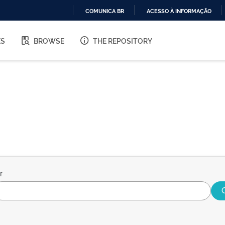
COMUNICA BR
ACESSO À INFORMAÇÃO
IR
PARA
ES
BROWSE
THE REPOSITORY
O
CONTEÚDO
r