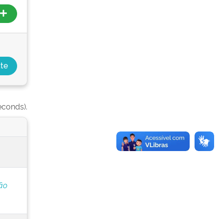
econds).
ão