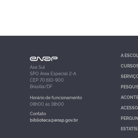
A ESCO
CURSO
Asa Sul
SPO Área Especial 2-A
SERVIÇ
CEP 70.610-900
Brasília/DF
PESQUI
ACONT
Horário de funcionamento
08h00 às 18h00
ACESSO
Contato
PERGUN
biblioteca@enap.gov.br
ESTATÍS