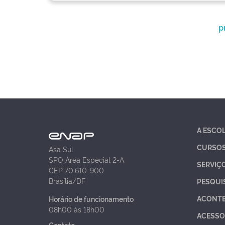
p
A ESCO
CURSO
Asa Sul
SPO Área Especial 2-A
SERVIÇ
CEP 70.610-900
Brasília/DF
PESQUI
ACONT
Horário de funcionamento
08h00 às 18h00
ACESSO
Contato