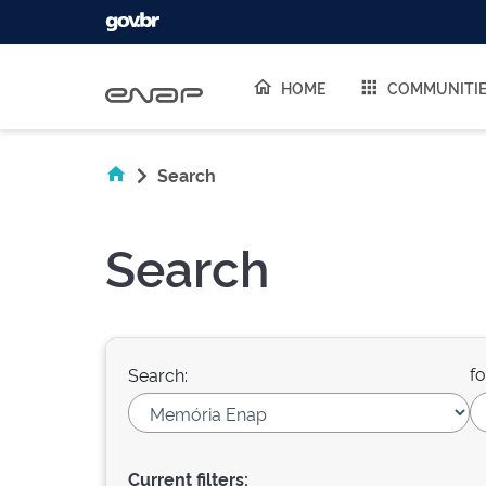
Skip navigation
HOME
COMMUNITI
Search
Search
fo
Search:
Current filters: