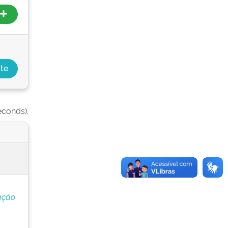
econds).
ação