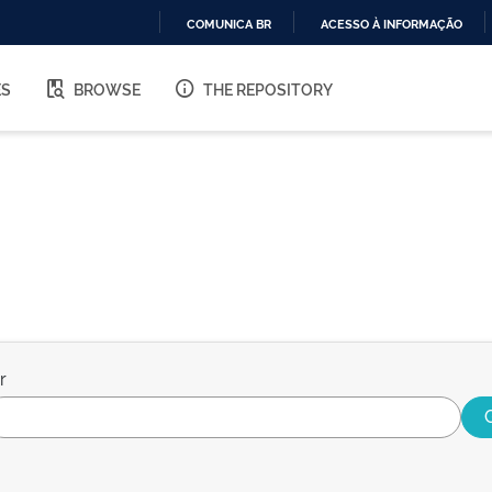
COMUNICA BR
ACESSO À INFORMAÇÃO
IR
PARA
ES
BROWSE
THE REPOSITORY
O
CONTEÚDO
r