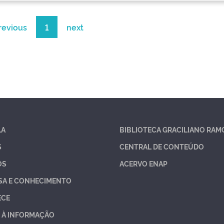
revious
1
next
LA
BIBLIOTECA GRACILIANO RAM
S
CENTRAL DE CONTEÚDO
OS
ACERVO ENAP
SA E CONHECIMENTO
ECE
 À INFORMAÇÃO