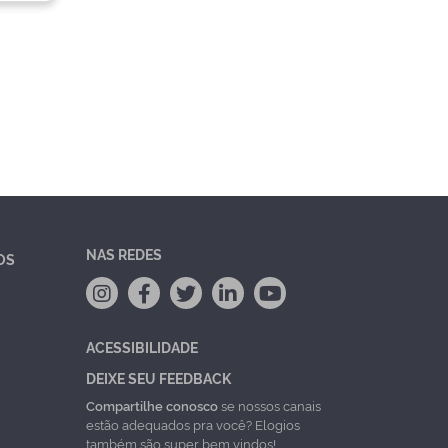
NAS REDES
OS
ACESSIBILIDADE
DEIXE SEU FEEDBACK
Compartilhe conosco
se nossos canais
estão adequados pra você? Elogios
também são super bem vindos!