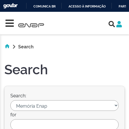
COMUNICA BR
ACESSO À INFORMAÇÃO
PARTI
Skip navigation
IR
PARA
O
CONTEÚDO
Search
Search
Search:
for