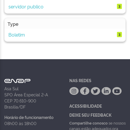
servidor publico
3
Type
Boletim
3
NAS REDES
Asa Sul
SPO Área Especial 2-A
CEP 70.610-900
ACESSIBILIDADE
Brasília/DF
DEIXE SEU FEEDBACK
Horário de funcionamento
Compartilhe conosco
se nossos
08h00 às 18h00
canais estão adequados pra