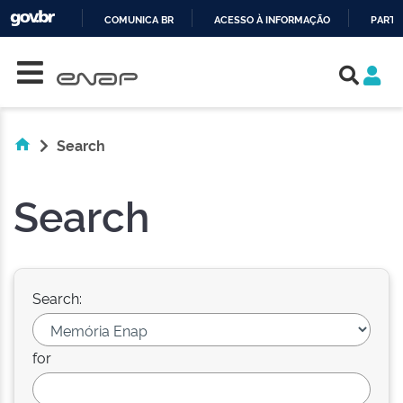
COMUNICA BR
ACESSO À INFORMAÇÃO
PARTI
Skip navigation
IR
PARA
O
CONTEÚDO
Search
Search
Search:
for