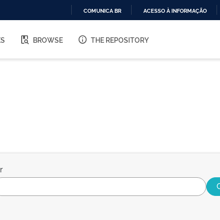
COMUNICA BR
ACESSO À INFORMAÇÃO
IR
PARA
ES
BROWSE
THE REPOSITORY
O
CONTEÚDO
r