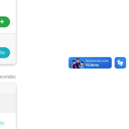
econds).
ão