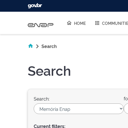
Skip navigation
HOME
COMMUNITI
Search
Search
fo
Search:
Current filters: