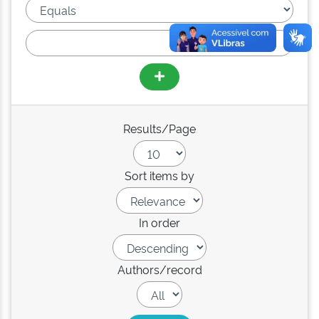
Results/Page
Sort items by
In order
Authors/record