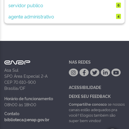
servidor publico
6
agente administrativo
4
NAS REDES
Asa Sul
SPO Área Especial 2-A
CEP 70.610-900
ACESSIBILIDADE
Brasília/DF
DEIXE SEU FEEDBACK
Horário de funcionamento
Compartilhe conosco
se nossos
08h00 às 18h00
canais estão adequados pra
Contato
você? Elogios também são
biblioteca@enap.gov.br
super bem vindos!