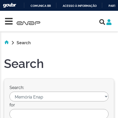
COMUNICA BR
ACESSO À INFORMAÇÃO
PARTI
Skip navigation
IR
PARA
O
CONTEÚDO
Search
Search
Search:
for