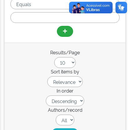
Results/Page
Sort items by
In order
Authors/record