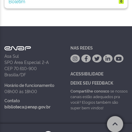
Boletim
6
NAS REDES
Asa Sul
SPO Área Especial 2-A
CEP 70.610-900
ACESSIBILIDADE
Brasília/DF
DEIXE SEU FEEDBACK
Horário de funcionamento
Compartilhe conosco
se nossos
08h00 às 18h00
canais estão adequados pra
Contato
você? Elogios também são
biblioteca@enap.gov.br
super bem vindos!