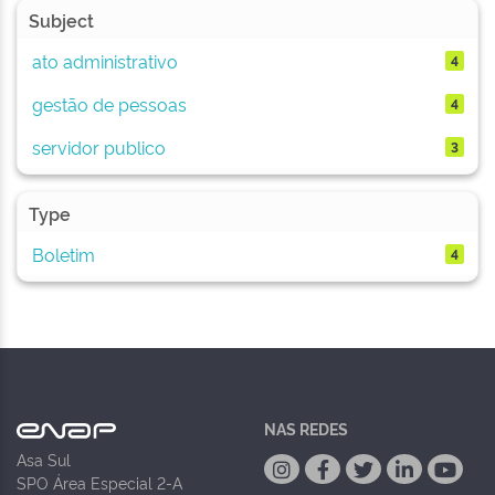
Subject
ato administrativo
4
gestão de pessoas
4
servidor publico
3
Type
Boletim
4
NAS REDES
Asa Sul
SPO Área Especial 2-A