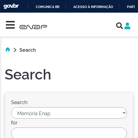
COMUNICA BR
ACESSO À INFORMAÇÃO
PARTI
Skip navigation
IR
PARA
O
CONTEÚDO
Search
Search
Search:
for