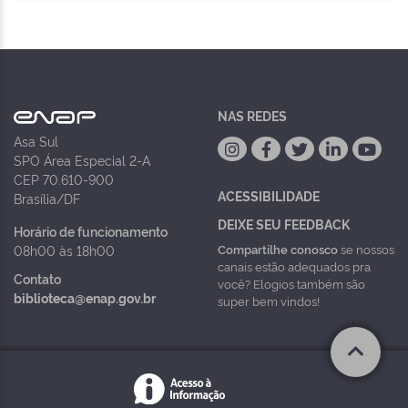
NAS REDES
Asa Sul
SPO Área Especial 2-A
CEP 70.610-900
ACESSIBILIDADE
Brasília/DF
DEIXE SEU FEEDBACK
Horário de funcionamento
Compartilhe conosco
se nossos
08h00 às 18h00
canais estão adequados pra
Contato
você? Elogios também são
biblioteca@enap.gov.br
super bem vindos!