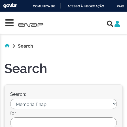
COMUNICA BR
ACESSO À INFORMAÇÃO
PARTI
Skip navigation
IR
PARA
O
CONTEÚDO
Search
Search
Search:
for