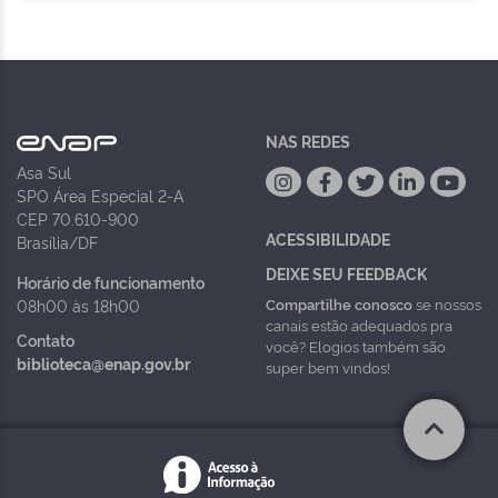
NAS REDES
Asa Sul
SPO Área Especial 2-A
CEP 70.610-900
ACESSIBILIDADE
Brasília/DF
DEIXE SEU FEEDBACK
Horário de funcionamento
Compartilhe conosco
se nossos
08h00 às 18h00
canais estão adequados pra
Contato
você? Elogios também são
biblioteca@enap.gov.br
super bem vindos!