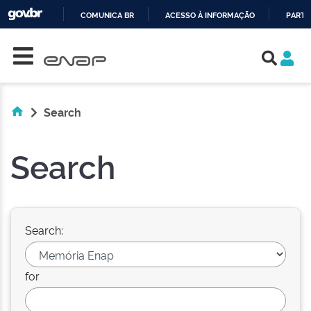
COMUNICA BR
ACESSO À INFORMAÇÃO
PARTI
Skip navigation
IR
PARA
O
CONTEÚDO
Search
Search
Search:
for