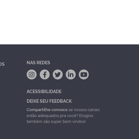
NAS REDES
OS
ACESSIBILIDADE
DEIXE SEU FEEDBACK
Compartilhe conosco
se nossos canais
estão adequados pra você? Elogios
também são super bem vindos!