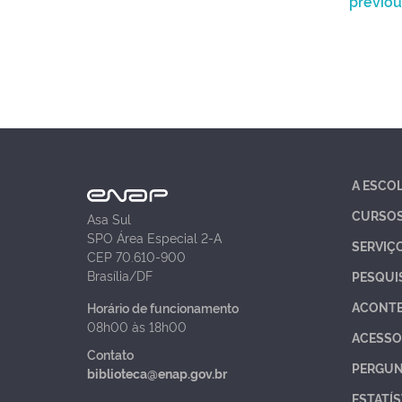
previou
A ESCO
CURSO
Asa Sul
SPO Área Especial 2-A
SERVIÇ
CEP 70.610-900
Brasília/DF
PESQUI
ACONT
Horário de funcionamento
08h00 às 18h00
ACESSO
Contato
PERGUN
biblioteca@enap.gov.br
ESTATÍS