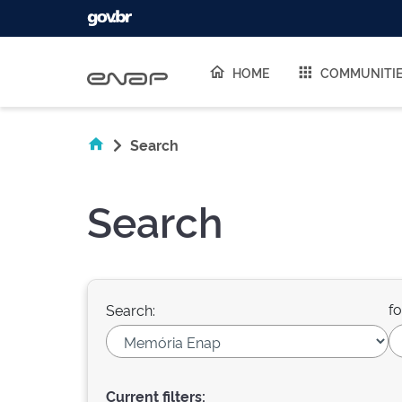
Skip navigation
HOME
COMMUNITI
Search
Search
fo
Search:
Current filters: