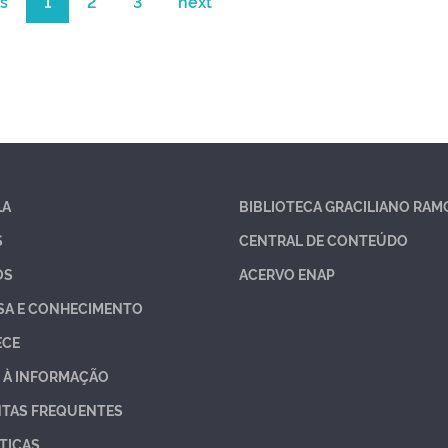
s
1
2
3
next
LA
BIBLIOTECA GRACILIANO RAM
S
CENTRAL DE CONTEÚDO
OS
ACERVO ENAP
SA E CONHECIMENTO
ECE
 À INFORMAÇÃO
TAS FREQUENTES
TICAS