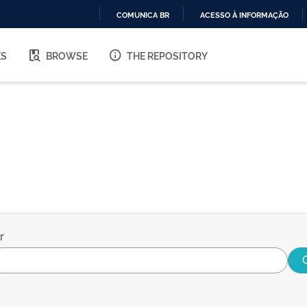
COMUNICA BR
ACESSO À INFORMAÇÃO
IR
PARA
ES
BROWSE
THE REPOSITORY
O
CONTEÚDO
r