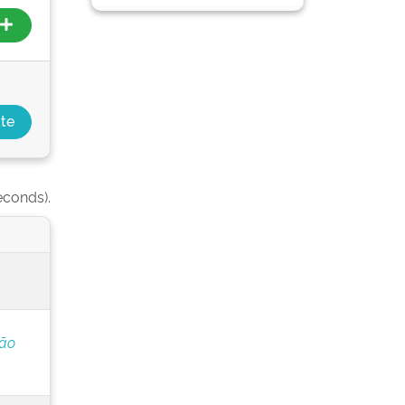
econds).
ção