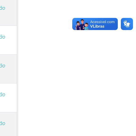
ção
ção
ção
ção
ção