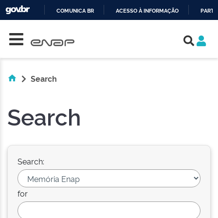
COMUNICA BR
ACESSO À INFORMAÇÃO
PARTI
Skip navigation
IR
PARA
O
CONTEÚDO
Search
Search
Search:
for