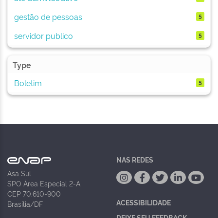
gestão de pessoas
5
servidor publico
5
Type
Boletim
5
NAS REDES
Asa Sul
SPO Área Especial 2-A
CEP 70.610-900
ACESSIBILIDADE
Brasília/DF
DEIXE SEU FEEDBACK