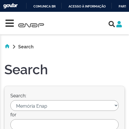
COMUNICA BR
ACESSO À INFORMAÇÃO
PARTI
Skip navigation
IR
PARA
O
CONTEÚDO
Search
Search
Search:
for