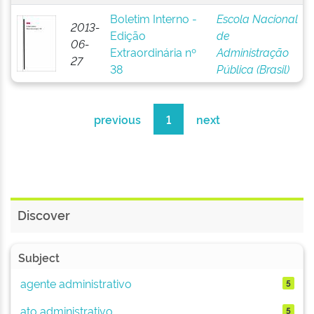
Boletim Interno -
Escola Nacional
2013-
Edição
de
06-
Extraordinária nº
Administração
27
38
Pública (Brasil)
previous
1
next
Discover
Subject
agente administrativo
5
ato administrativo
5