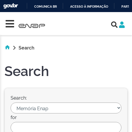
COMUNICA BR
ACESSO À INFORMAÇÃO
PARTI
Skip navigation
IR
PARA
O
CONTEÚDO
Search
Search
Search:
for