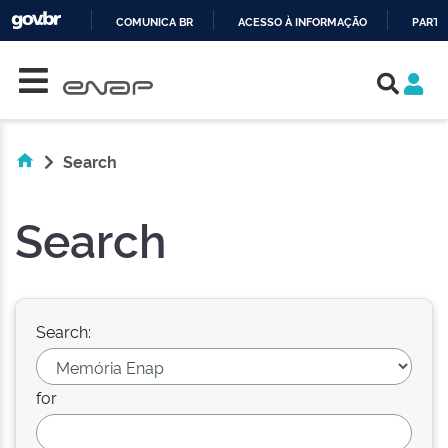
COMUNICA BR
ACESSO À INFORMAÇÃO
PARTI
Skip navigation
IR
PARA
O
CONTEÚDO
Search
Search
Search:
for