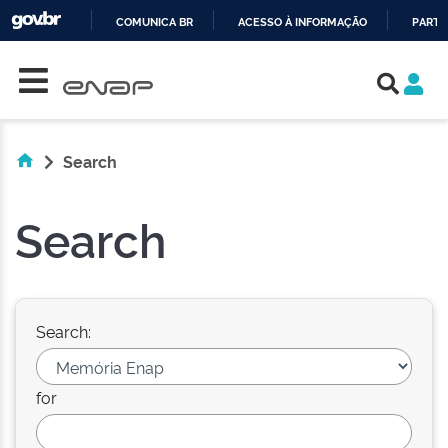
COMUNICA BR
ACESSO À INFORMAÇÃO
PARTI
Skip navigation
IR
PARA
O
CONTEÚDO
Search
Search
Search:
for