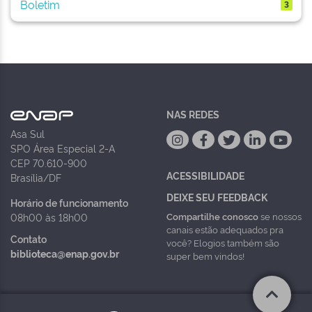
Boletim
3
NAS REDES
Asa Sul
SPO Área Especial 2-A
CEP 70.610-900
ACESSIBILIDADE
Brasília/DF
DEIXE SEU FEEDBACK
Horário de funcionamento
Compartilhe conosco
se nossos
08h00 às 18h00
canais estão adequados pra
Contato
você? Elogios também são
biblioteca@enap.gov.br
super bem vindos!