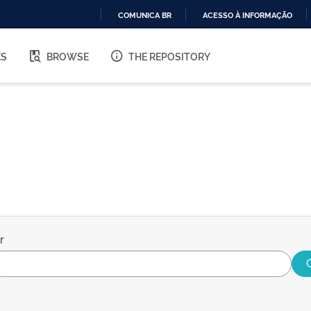
COMUNICA BR
ACESSO À INFORMAÇÃO
IR
PARA
ES
BROWSE
THE REPOSITORY
O
CONTEÚDO
r