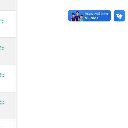
ão
ão
ão
ão