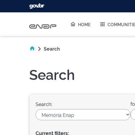
Skip navigation
HOME
COMMUNITI
Search
Search
fo
Search:
Current filters: