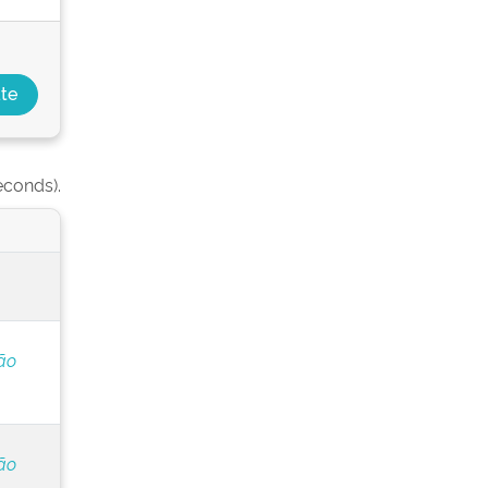
econds).
ão
ão