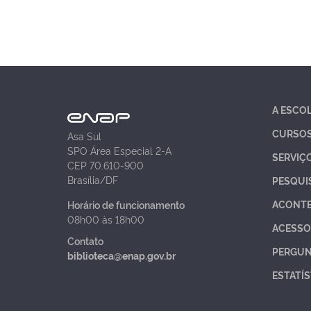
A ESCO
CURSO
Asa Sul
SPO Área Especial 2-A
SERVIÇ
CEP 70.610-900
Brasília/DF
PESQUI
ACONT
Horário de funcionamento
08h00 às 18h00
ACESSO
Contato
PERGUN
biblioteca@enap.gov.br
ESTATÍS