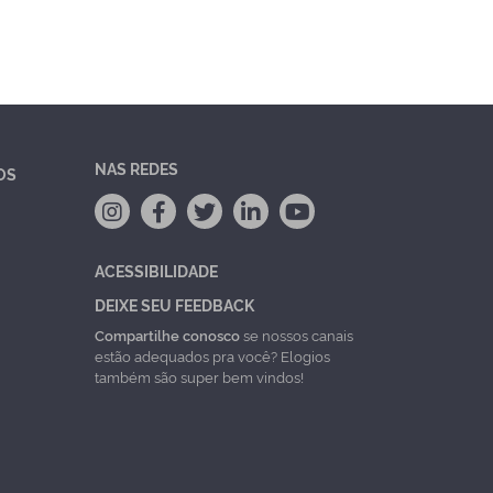
NAS REDES
OS
ACESSIBILIDADE
DEIXE SEU FEEDBACK
Compartilhe conosco
se nossos canais
estão adequados pra você? Elogios
também são super bem vindos!