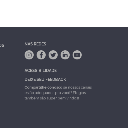
NAS REDES
OS
ACESSIBILIDADE
DEIXE SEU FEEDBACK
Compartilhe conosco
se nossos canais
estão adequados pra você? Elogios
também são super bem vindos!