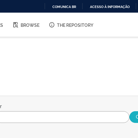
COMUNICA BR
ACESSO À INFORMAÇÃO
IR
PARA
ES
BROWSE
THE REPOSITORY
O
CONTEÚDO
r