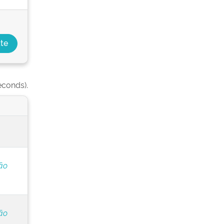
econds).
ão
ão