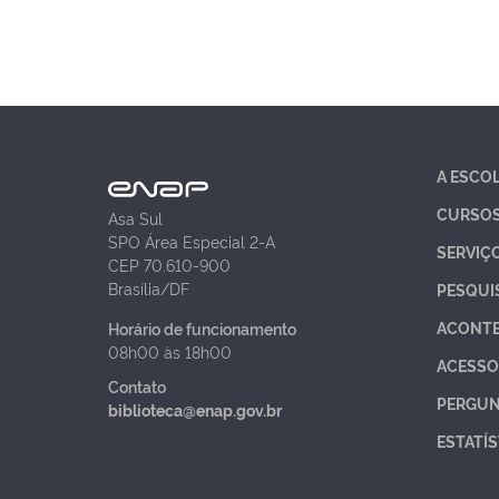
A ESCO
CURSO
Asa Sul
SPO Área Especial 2-A
SERVIÇ
CEP 70.610-900
Brasília/DF
PESQUI
ACONT
Horário de funcionamento
08h00 às 18h00
ACESSO
Contato
PERGUN
biblioteca@enap.gov.br
ESTATÍS