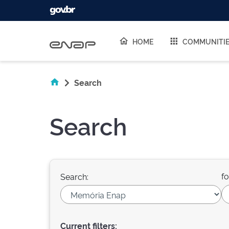
Skip navigation
HOME
COMMUNITI
Search
Search
fo
Search:
Current filters: