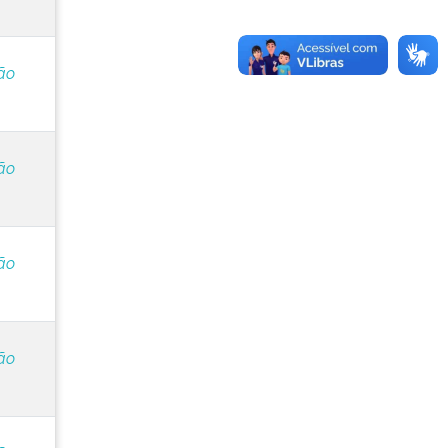
ão
ão
ão
ão