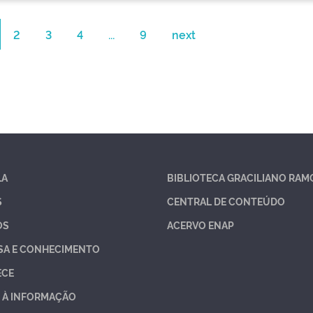
2
3
4
...
9
next
LA
BIBLIOTECA GRACILIANO RAM
S
CENTRAL DE CONTEÚDO
OS
ACERVO ENAP
SA E CONHECIMENTO
ECE
 À INFORMAÇÃO