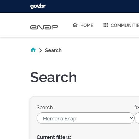
Skip navigation
HOME
COMMUNITI
Search
Search
fo
Search:
Current filters: