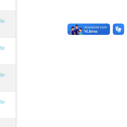
ção
ção
ção
ção