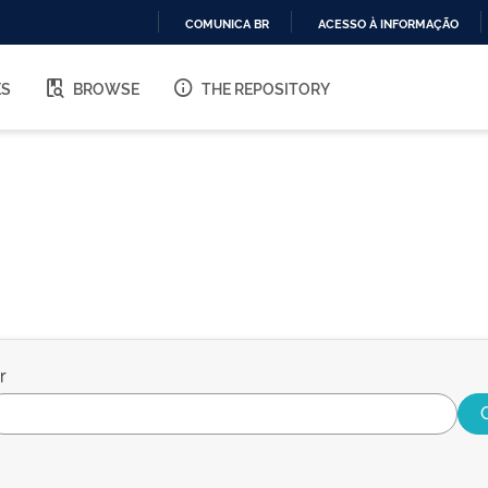
COMUNICA BR
ACESSO À INFORMAÇÃO
IR
PARA
ES
BROWSE
THE REPOSITORY
O
CONTEÚDO
r