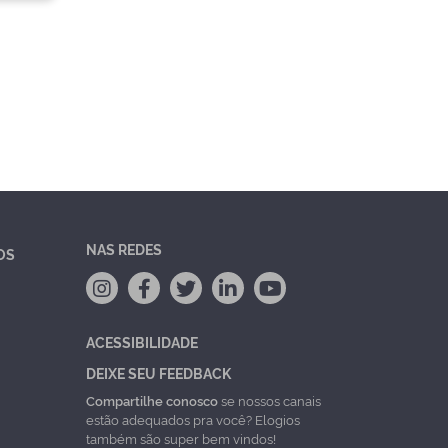
NAS REDES
OS
ACESSIBILIDADE
DEIXE SEU FEEDBACK
Compartilhe conosco
se nossos canais
estão adequados pra você? Elogios
também são super bem vindos!