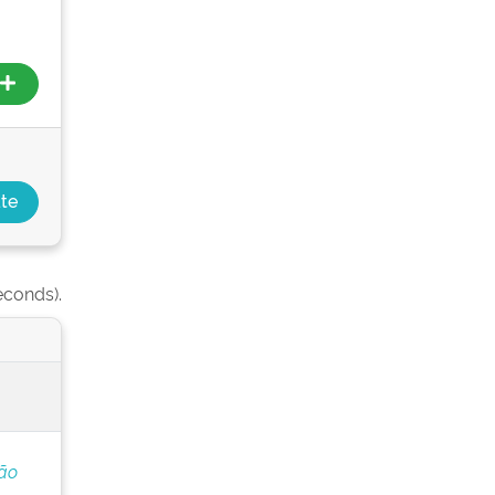
econds).
ção