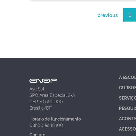
previous
1
A ESCO
CURSO
Asa Sul
SPO Área Especial 2-A
SERVIÇ
CEP 70.610-900
Brasília/DF
PESQUI
ACONT
Horário de funcionamento
08h00 às 18h00
ACESSO
Contato