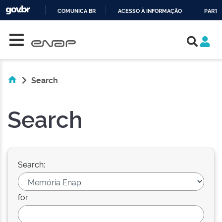
COMUNICA BR
ACESSO À INFORMAÇÃO
PARTI
Skip navigation
IR
PARA
O
CONTEÚDO
Search
Search
Search:
for