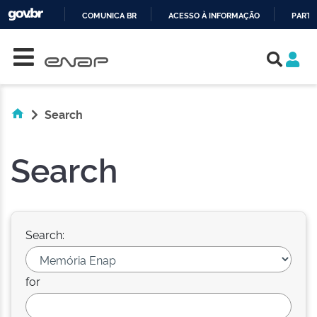
COMUNICA BR
ACESSO À INFORMAÇÃO
PARTI
Skip navigation
IR
PARA
O
CONTEÚDO
Search
Search
Search:
for