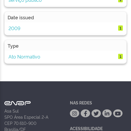
Date issued
2009
1
Type
Ato Normativo
1
NAS REDES
Asa Sul
SPO Área Especial 2-A
CEP 70.610-900
ACESSIBILIDADE
Brasília/DF