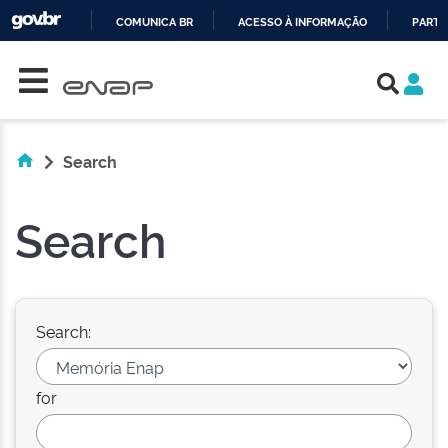
COMUNICA BR
ACESSO À INFORMAÇÃO
PARTI
Skip navigation
IR
PARA
O
CONTEÚDO
Search
Search
Search:
for