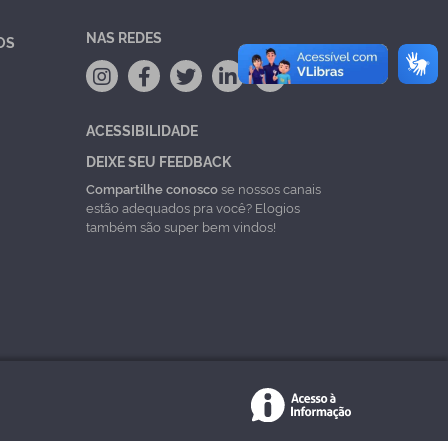
NAS REDES
OS
ACESSIBILIDADE
DEIXE SEU FEEDBACK
Compartilhe conosco
se nossos canais
estão adequados pra você? Elogios
também são super bem vindos!