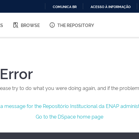
COMUNICA BR
ACESSO À INFORMAÇÃO
IR
PARA
ES
BROWSE
THE REPOSITORY
O
CONTEÚDO
Error
ease try to do what you were doing again, and if the problem 
a message for the Repositório Institucional da ENAP administ
Go to the DSpace home page