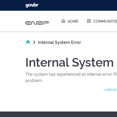
Skip navigation
HOME
COMMUNITI
Internal System Error
Internal System 
The system has experienced an internal error. Pl
problem.
Leave 