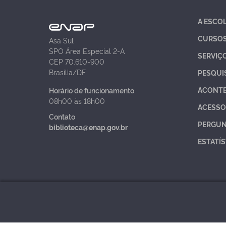
A ESCO
CURSO
Asa Sul
SPO Área Especial 2-A
SERVIÇ
CEP 70.610-900
Brasília/DF
PESQUI
ACONT
Horário de funcionamento
08h00 às 18h00
ACESSO
Contato
PERGUN
biblioteca@enap.gov.br
ESTATÍS