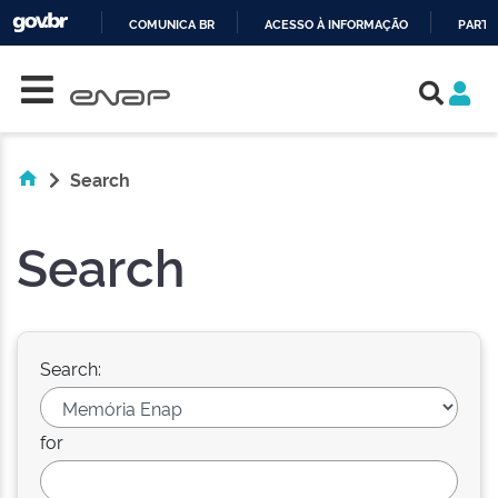
COMUNICA BR
ACESSO À INFORMAÇÃO
PARTI
Skip navigation
IR
PARA
O
CONTEÚDO
Search
Search
Search:
for