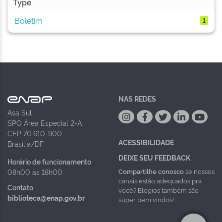
Type
Boletim
1
NAS REDES
Asa Sul
SPO Área Especial 2-A
CEP 70.610-900
ACESSIBILIDADE
Brasília/DF
DEIXE SEU FEEDBACK
Horário de funcionamento
Compartilhe conosco
se nossos
08h00 às 18h00
canais estão adequados pra
Contato
você? Elogios também são
biblioteca@enap.gov.br
super bem vindos!