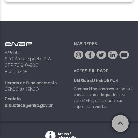
NAS REDES
Asa Sul
SPO Área Especial 2-A
CEP 70.610-900
ACESSIBILIDADE
Brasília/DF
DEIXE SEU FEEDBACK
Horário de funcionamento
Compartilhe conosco
se nossos
08h00 às 18h00
canais estão adequados pra
Contato
você? Elogios também são
biblioteca@enap.gov.br
super bem vindos!