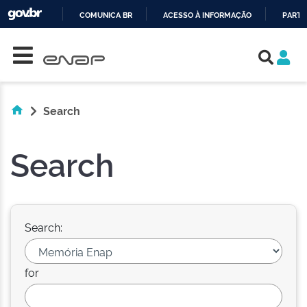
COMUNICA BR
ACESSO À INFORMAÇÃO
PARTI
Skip navigation
IR
PARA
O
CONTEÚDO
Search
Search
Search:
for