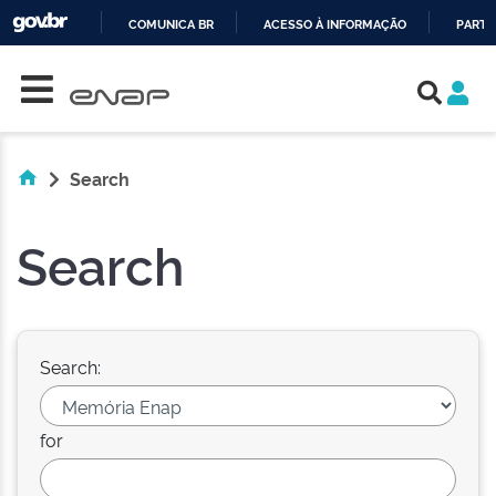
COMUNICA BR
ACESSO À INFORMAÇÃO
PARTI
Skip navigation
IR
PARA
O
CONTEÚDO
Search
Search
Search:
for