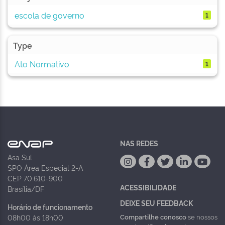
escola de governo
1
Type
Ato Normativo
1
NAS REDES
Asa Sul
SPO Área Especial 2-A
CEP 70.610-900
ACESSIBILIDADE
Brasília/DF
DEIXE SEU FEEDBACK
Horário de funcionamento
Compartilhe conosco
se nossos
08h00 às 18h00