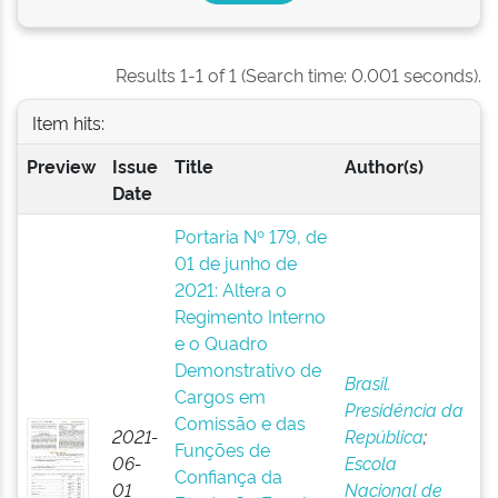
Results 1-1 of 1 (Search time: 0.001 seconds).
Item hits:
Preview
Issue
Title
Author(s)
Date
Portaria Nº 179, de
01 de junho de
2021: Altera o
Regimento Interno
e o Quadro
Demonstrativo de
Brasil.
Cargos em
Presidência da
Comissão e das
2021-
República
;
Funções de
06-
Escola
Confiança da
01
Nacional de