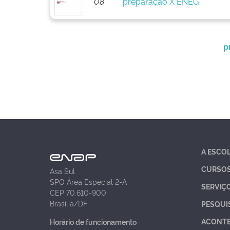
08
preparação X ENEG
p
A ESCO
CURSO
Asa Sul
SPO Área Especial 2-A
SERVIÇ
CEP 70.610-900
Brasília/DF
PESQUI
ACONT
Horário de funcionamento