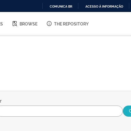
COMUNICA BR
ACESSO À INFORMAÇÃO
IR
PARA
ES
BROWSE
THE REPOSITORY
O
CONTEÚDO
r