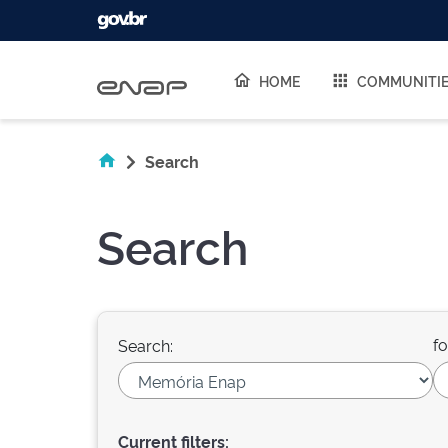
Skip navigation
HOME
COMMUNITI
Search
Search
fo
Search:
Current filters: