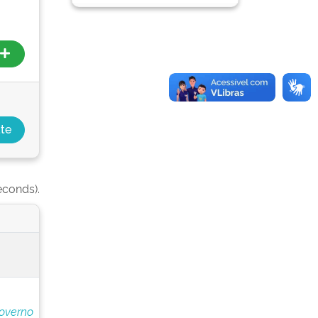
econds).
overno