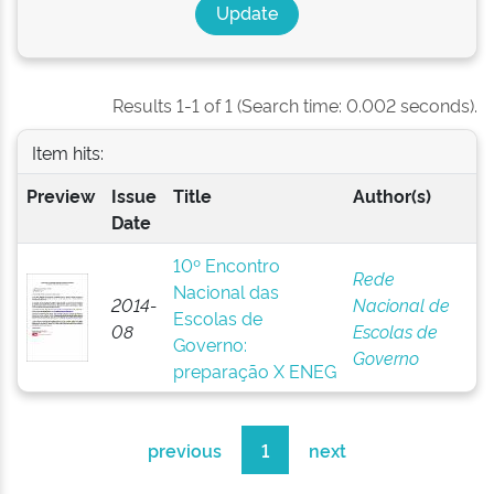
Results 1-1 of 1 (Search time: 0.002 seconds).
Item hits:
Preview
Issue
Title
Author(s)
Date
10º Encontro
Rede
Nacional das
2014-
Nacional de
Escolas de
08
Escolas de
Governo:
Governo
preparação X ENEG
previous
1
next