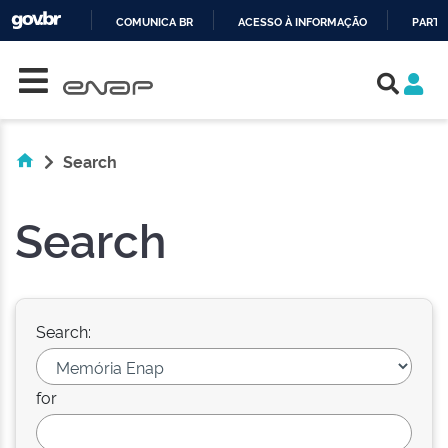
COMUNICA BR
ACESSO À INFORMAÇÃO
PARTI
Skip navigation
IR
PARA
O
CONTEÚDO
Search
Search
Search:
for