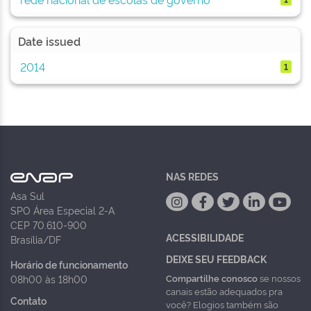
Date issued
2014
1
NAS REDES
Asa Sul
SPO Área Especial 2-A
CEP 70.610-900
ACESSIBILIDADE
Brasília/DF
DEIXE SEU FEEDBACK
Horário de funcionamento
Compartilhe conosco
se nossos
08h00 às 18h00
canais estão adequados pra
Contato
você? Elogios também são