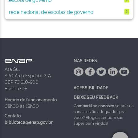
rede nacional de escolas de governo
1
NAS REDES
Asa Sul
SPO Área Especial 2-A
CEP 70.610-900
ACESSIBILIDADE
Brasília/DF
DEIXE SEU FEEDBACK
Horário de funcionamento
Compartilhe conosco
se nossos
08h00 às 18h00
canais estão adequados pra
Contato
você? Elogios também são
biblioteca@enap.gov.br
super bem vindos!