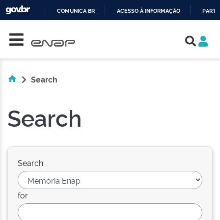
COMUNICA BR
ACESSO À INFORMAÇÃO
PARTI
Skip navigation
IR
PARA
O
CONTEÚDO
Search
Search
Search:
for