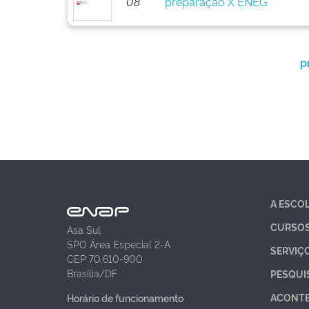
08
preparação X ENEG
p
A ESCO
CURSO
Asa Sul
SPO Área Especial 2-A
SERVIÇ
CEP 70.610-900
Brasília/DF
PESQUI
ACONT
Horário de funcionamento