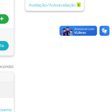
Avaliação/Autoavaliação
1
econds).
overno