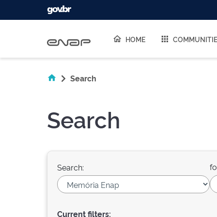
Skip navigation
HOME
COMMUNITI
Search
Search
fo
Search:
Current filters: