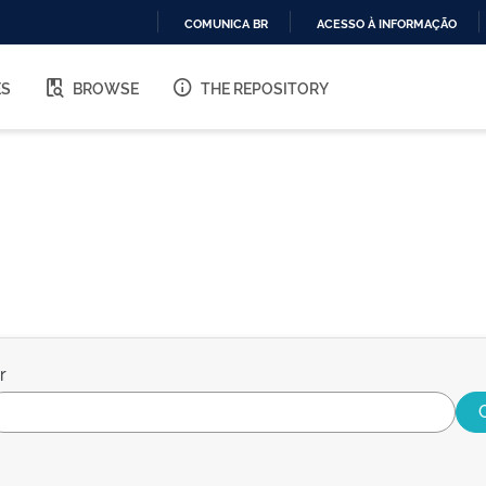
COMUNICA BR
ACESSO À INFORMAÇÃO
IR
PARA
ES
BROWSE
THE REPOSITORY
O
CONTEÚDO
r