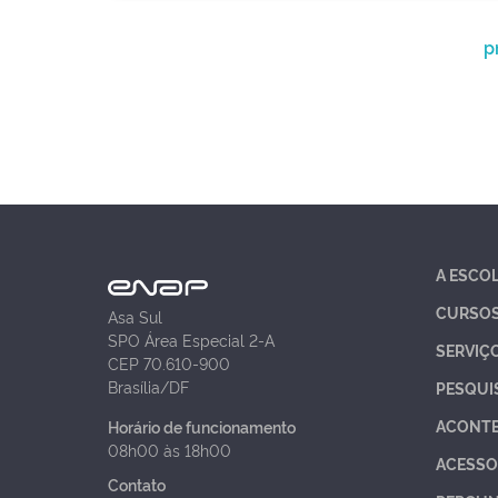
p
A ESCO
CURSO
Asa Sul
SPO Área Especial 2-A
SERVIÇ
CEP 70.610-900
Brasília/DF
PESQUI
ACONT
Horário de funcionamento
08h00 às 18h00
ACESSO
Contato