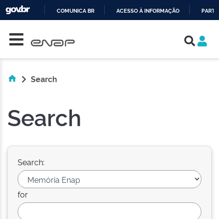
COMUNICA BR
ACESSO À INFORMAÇÃO
PARTI
Skip navigation
IR
PARA
O
CONTEÚDO
Search
Search
Search:
for