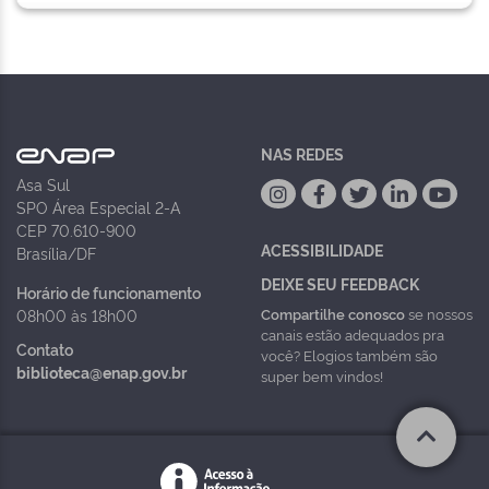
NAS REDES
Asa Sul
SPO Área Especial 2-A
CEP 70.610-900
ACESSIBILIDADE
Brasília/DF
DEIXE SEU FEEDBACK
Horário de funcionamento
Compartilhe conosco
se nossos
08h00 às 18h00
canais estão adequados pra
Contato
você? Elogios também são
biblioteca@enap.gov.br
super bem vindos!