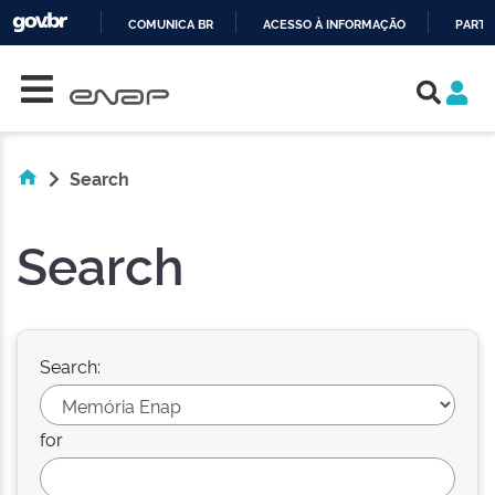
COMUNICA BR
ACESSO À INFORMAÇÃO
PARTI
Skip navigation
IR
PARA
O
CONTEÚDO
Search
Search
Search:
for