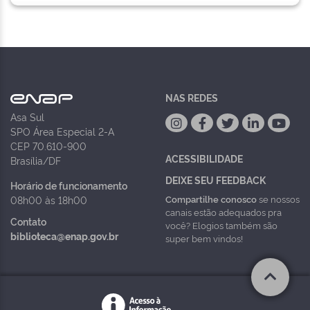
NAS REDES
Asa Sul
SPO Área Especial 2-A
CEP 70.610-900
ACESSIBILIDADE
Brasília/DF
DEIXE SEU FEEDBACK
Horário de funcionamento
Compartilhe conosco
se nossos
08h00 às 18h00
canais estão adequados pra
Contato
você? Elogios também são
biblioteca@enap.gov.br
super bem vindos!