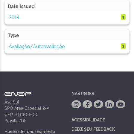
Date issued
2014
1
Type
Avaliação/Autoavaliação
1
NAS REDES
Asa Sul
SPO Área Especial 2-A
CEP 70.610-900
ACESSIBILIDADE
Brasília/DF
DEIXE SEU FEEDBACK
Horário de funcionamento