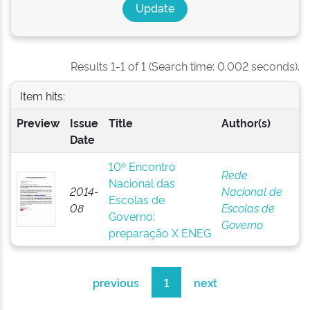
Results 1-1 of 1 (Search time: 0.002 seconds).
Item hits:
Preview
Issue
Title
Author(s)
Date
10º Encontro
Rede
Nacional das
2014-
Nacional de
Escolas de
08
Escolas de
Governo:
Governo
preparação X ENEG
previous
1
next