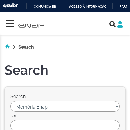
COMUNICA BR
ACESSO À INFORMAÇÃO
PARTI
Skip navigation
IR
PARA
O
CONTEÚDO
Search
Search
Search:
for